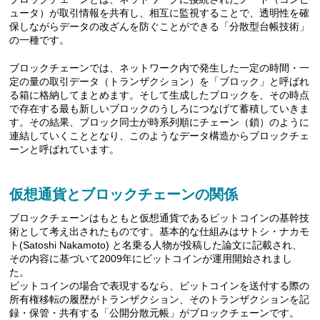
ュータ）が取引情報を共有し、相互に監視することで、透明性を確
保しながらデータの改ざんを防ぐことができる「分散型台帳技術」
の一種です。
ブロックチェーンでは、ネットワーク内で発生した一定の時間・一
定の量の取引データ（トランザクション）を「ブロック」と呼ばれ
る箱に格納してまとめます。そして生成したブロックを、その時点
で存在する最も新しいブロックのうしろにつなげて蓄積していきま
す。その結果、ブロック同士が時系列順にチェーン（鎖）のように
連結していくこととなり、このようなデータ構造からブロックチェ
ーンと呼ばれています。
仮想通貨とブロックチェーンの関係
ブロックチェーンはもともと仮想通貨であるビットコインの基幹技
術として考え出されたものです。基本的な仕組みはサトシ・ナカモ
ト(Satoshi Nakamoto) と名乗る人物が投稿した論文に記載され、
その内容に基づいて2009年にビットコインが運用開始されまし
た。
ビットコインの場合で表現するなら、ビットコインを送付する際の
所有権移転の履歴がトランザクション、そのトランザクションを記
録・保管・共有する「公開分散元帳」がブロックチェーンです。