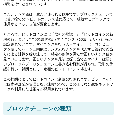
構造を持つとされています。
また、ナンス値は一度だけ使われる数字です。ブロックチェーンで
は使い捨ての32ビットのナンス値に応じて、後続するブロックで
使用するハッシュ値が変化します。
ところで、ビットコインには「取引の承認」と「ビットコインの新
規発行」という2つの役割を担うマイニング（発掘）という行為が
設定されています。マイニングを行う人＝マイナーは、コンピュー
タを使ってハッシュ関数にランダムなナンスを代入する複雑で総当
りによる計算を繰り返して、特定の条件を満たす正しいナンス値を
見つけ出します。正しいナンスを最初に探し当てたマイナーは新し
いブロックをブロックチェーンに書き込む権利が得られ、取引の承
認を行い、報酬として一定額のビットコインを得ます。
この報酬によってビットコインは新規発行されます。ビットコイン
は国家や企業が管理しない通貨なので、このような分散型ネットワ
ークを利用した仕組みが採用されています。
ブロックチェーンの種類