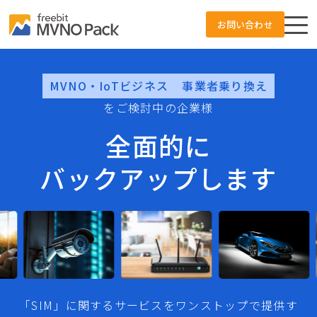
お問い合わせ
MVNO支援事業とは
MVNO・IoTビジネス
事業者乗り換え
をご検討中の企業様
サービスの特長
全面的に
バックアップします
SIMのご利用用途
open_in_new
IoT通信
お問い合わせ
「SIM」に関するサービスをワンストップで提供す