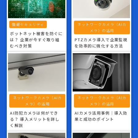
情報セキュリティ
ネットワークカメラ（AIカ
メラ）の活用
ボットネット被害を防ぐに
は？ 企業が今すぐ取り組
PTZカメラ導入で企業監視
むべき対策
を効率的に強化する方法
ネットワークカメラ（AIカ
ネットワークカメラ（AIカ
メラ）の活用
メラ）の活用
AI防犯カメラは何ができ
AIカメラ活用事例｜導入効
る？ 導入メリットを詳し
果と成功のポイント
く解説