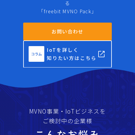
る
「freebit MVNO Pack」
お問い合わせ
IoTを詳しく
open_in_new
コラム
知りたい方はこちら
MVNO事業・IoTビジネスを
ご検討中の企業様
こんなお悩み