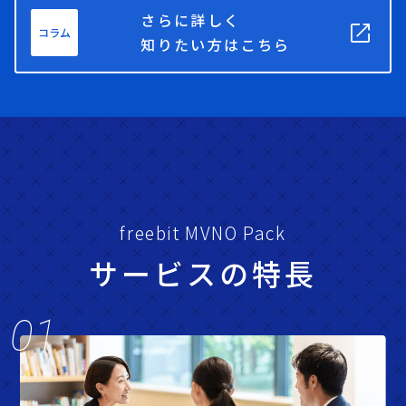
さらに詳しく
open_in_new
コラム
知りたい方はこちら
freebit MVNO Pack
サービスの特長
01