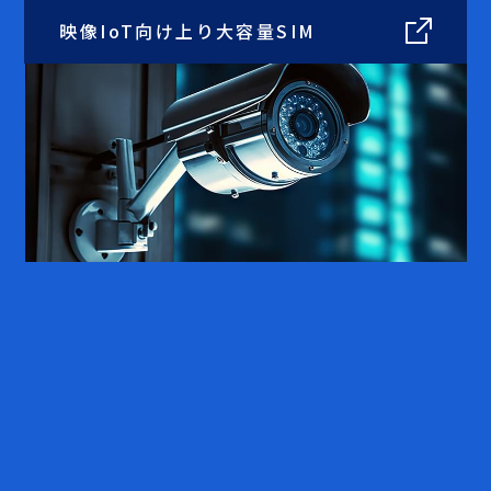
映像IoT向け
上り大容量SIM