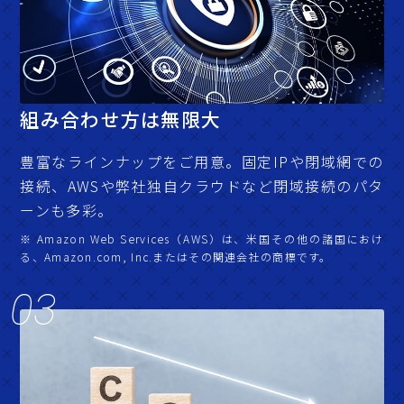
組み合わせ方は無限大
豊富なラインナップをご用意。固定IPや閉域網での
接続、AWSや弊社独自クラウドなど閉域接続のパタ
ーンも多彩。
※ Amazon Web Services（AWS）は、米国その他の諸国におけ
る、Amazon.com, Inc.またはその関連会社の商標です。
03