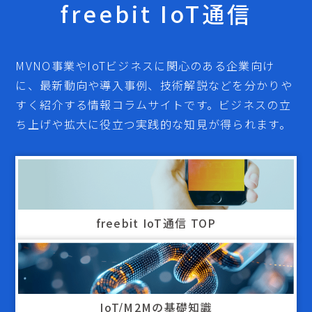
freebit IoT通信
MVNO事業やIoTビジネスに関心のある企業向け
に、最新動向や導入事例、技術解説などを分かりや
すく紹介する情報コラムサイトです。ビジネスの立
ち上げや拡大に役立つ実践的な知見が得られます。
freebit IoT通信 TOP
IoT/M2Mの基礎知識