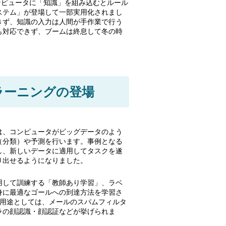
コンピュータに「知識」を組み込むとルール
ステム」が登場して一部実用化されまし
きず、知識の入力は人間が手作業で行う
も対応できず、ブームは終息して冬の時
ラーニングの登場
。
は、コンピュータがビッグデータのよう
（分類）や予測を行います。事例となる
し、新しいデータに適用してタスクを遂
り出せるようになりました。
用して訓練する「教師あり学習」、ラベ
身に最適なゴールへの到達方法を学習さ
の用途としては、メールのスパムフィルタ
ラの顔認識・顔認証などが挙げられま