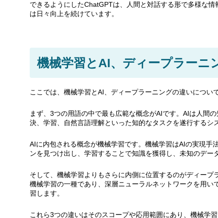
できるようにしたChatGPTは、人間と対話する形で多様な
は日々向上を続けています。
機械学習とAI、ディープラーニ
ここでは、機械学習とAI、ディープラーニングの違いについ
まず、3つの用語の中で最も広範な概念がAIです。AIは人間
決、学習、自然言語理解といった知的なタスクを遂行するシ
AIに内包される概念が機械学習です。機械学習はAIの実現
ンを見つけ出し、学習することで知識を獲得し、未知のデー
そして、機械学習よりもさらに内側に位置するのがディープ
機械学習の一種であり、深層ニューラルネットワークを用い
習します。
これら3つの違いはそのスコープや応用範囲にあり、機械学習