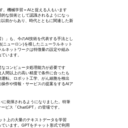
です。機械学習＝AIと捉える人もいます
用的な技術として認識されるようになっ
は以前からあり、時代とともに関連した新
）」も、今のAI技術を代表する手法とし
(ニューロン)を模したニューラルネット
ラルネットワークは特徴量の設定や組み
れています。
度なコンピュータ処理能力が必要です
は人間以上の高い精度で条件に合ったも
動運転、ロボット工学、がん細胞を検出
操作や情報・サービスの提案をするAIア
大いに発揮されるようになりました。特筆
ービス「ChatGPT」の登場です。
は、インターネット上の大量のテキストデータを学習
ています。GPTをチャット形式で利用