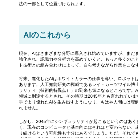
法の一部として位置づけられます。
AIのこれから
現在、AIはさまざまな分野に導入され始めていますが、まだ
強化され、認識力や分析力を高めていくと、もっと多くのこ
ト技術との組み合わせによって、自ら考えながら作業をこな
将来、進化したAIはホワイトカラーの仕事を奪い、ロボット
あります。人工知能研究の権威であるレイ・カーツワイル博
ラリティ（技術的特異点）」の到来も気になるところです。A
領域に到達するとされ、その時期は2045年とも言われていま
手でより優れたAIを生み出すようになり、もはや人間には理
れません。
しかし、2045年にシンギュラリティが起こるというのはあく
く、現在のコンピュータと基本的にはそれほど変わらない、
り続けるという可能性も十分にあるでしょう。ただ、それでも