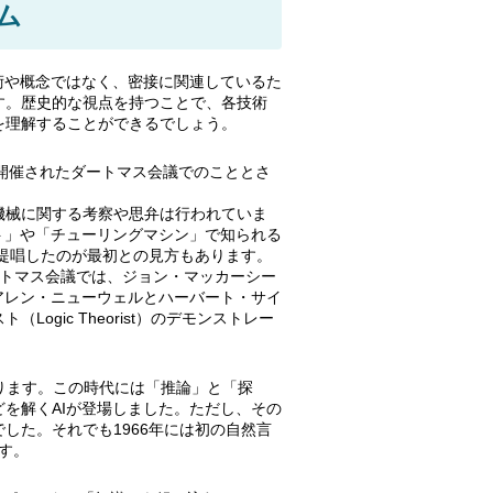
ム
術や概念ではなく、密接に関連しているた
す。歴史的な視点を持つことで、各技術
を理解することができるでしょう。
に開催されたダートマス会議でのこととさ
機械に関する考察や思弁は行われていま
ト」や「チューリングマシン」で知られる
で提唱したのが最初との見方もあります。
ートマス会議では、ジョン・マッカーシー
を提案し、アレン・ニューウェルとハーバート・サイ
gic Theorist）のデモンストレー
起こります。この時代には「推論」と「探
を解くAIが登場しました。ただし、その
した。それでも1966年には初の自然言
ます。