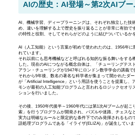
AIの歴史：AI登場～第2次AIブー
AI、機械学習、ディープラーニングは、それぞれ独立した技
め、違いを理解する上で歴史を振り返ることが非常に有効で
の特性と役割、そしてそれらがどのように結びついているか
AI（人工知能）という言葉が初めて使われたのは、1956年
れています。
それ以前にも思考機械などと呼ばれる知的な振る舞いをする
した。現在のAIにつながる概念自体は、「チューリングテス
アラン・チューリングが1947年にロンドン数学学会の講義
それから9年後、数名の著名な科学者が集まって開かれたダ
が「Artificial Intelligence」という用語を使うこと
モンが最初の人工知能プログラムと言われるロジックセオリスト（Lo
ションを行いました。
その後、1950年代後半～1960年代には第1次AIブームが
索」を行うプログラムが開発され、パズルや迷路、チェスなど
実力は明確なルールと限定的な条件下でのみ発揮されるもので
語処理プログラムである「イライザ(ELIZA)」が誕生してい