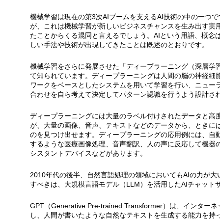
機械学習は現在の第3次AIブームを支えるAI技術の中の一つ
が、これは機械学習が新しいビジネスチャンスを生み出す実
たことからくる混同と言えるでしょう。AIという用語、概念
しい手法や技術が出現してきたことは既述のとおりです。
機械学習をさらに発展させた「ディープラーニング（深層学習
て知られています。ディープラーニングは人間の脳の神経細胞
ワークをベースとしたシステムを用いて学習を行い、ニュー
合わせを自ら考えて決定してパターン認識を行うよう設計さ
ディープラーニングには大量のラベル付けされたデータと高
が、大量の画像、音声、テキストなどのデータから、ときに
のを見つけ出せます。ディープラーニングの応用例には、自
するような医療画像処理、音声翻訳、人の声に反応して機器の
シスタントデバイスなどがあります。
2010年代の後半、自然言語処理の領域においてもAIの力が
すべきは、大規模言語モデル（LLM）を活用したAIチャットサ
GPT（Generative Pre-trained Transformer）
し、人間が書いたような自然なテキストを生成する能力を持っ