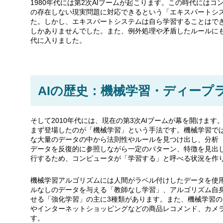
1980年代には第2次AIブームが起こります。この時代には
の存在しない現実問題に対応できるという「エキスパートシ
た。しかし、エキスパートシステムは自ら学習することはで
しかありませんでした。また、例外処理や矛盾したルールに
代に入りました。
AIの歴史：機械学習・ディープ
そして2010年代には、現在の第3次AIブームが幕を開けます
まず登場したのが「機械学習」という手法です。機械学習で
な大量のデータの中から法則性やルールを見つけ出し、分析
データを反復的に参照しながら一定のパターン、特徴を見出
行するため、コンピュータが「学習する」と呼べる状況を作
機械学習アルゴリズムには人間がラベル付けしたデータを使
ルなしのデータを与える「教師なし学習」、アルゴリズム自
せる「強化学習」の主に3種類があります。また、機械学習
やインターネットショッピングなどの商品レコメンド、カメ
す。