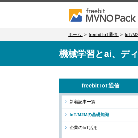
ホーム
freebit IoT通信
IoT/
機械学習とai、デ
freebit IoT通信
新着記事一覧
IoT/M2Mの基礎知識
企業のIoT活用