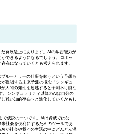
まだ発展途上にあります。AIの学習能力が
とができるようになるでしょう。ロボッ
す存在になっていくとも考えられます。
はブルーカラーの仕事を奪うという予想も
士が提唱する未来予測の概念「シンギュ
Iが人間の知性を超越すると予測不可能な
す。シンギュラリティ以降のAIは自分の
解し難い知的存在へと進化していくかもし
まで仮説の一つです。AIは脅威ではな
未来社会を便利にするためのツールであ
AIが社会や我々の生活の中にどんどん深