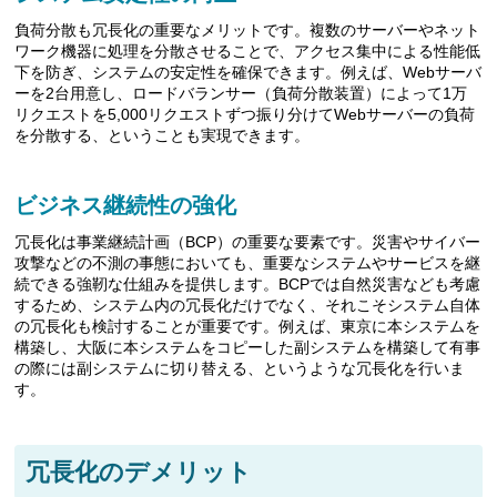
負荷分散も冗長化の重要なメリットです。複数のサーバーやネット
ワーク機器に処理を分散させることで、アクセス集中による性能低
下を防ぎ、システムの安定性を確保できます。例えば、Webサーバ
ーを2台用意し、ロードバランサー（負荷分散装置）によって1万
リクエストを5,000リクエストずつ振り分けてWebサーバーの負荷
を分散する、ということも実現できます。
ビジネス継続性の強化
冗長化は事業継続計画（BCP）の重要な要素です。災害やサイバー
攻撃などの不測の事態においても、重要なシステムやサービスを継
続できる強靭な仕組みを提供します。BCPでは自然災害なども考慮
するため、システム内の冗長化だけでなく、それこそシステム自体
の冗長化も検討することが重要です。例えば、東京に本システムを
構築し、大阪に本システムをコピーした副システムを構築して有事
の際には副システムに切り替える、というような冗長化を行いま
す。
冗長化のデメリット