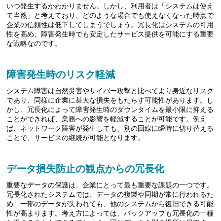
いつ発生するかわかりません。しかし、利用者は「システムは使え
て当然」と考えており、どのような場合でも使えなくなった時点で
企業の信頼性は低下してしまうでしょう。冗長化はシステムの可用
性を高め、障害発生時でも安定したサービス提供を可能にする重要
な戦略なのです。
障害発生時のリスク軽減
システム障害は自然災害やサイバー攻撃と比べてより身近なリスク
であり、同様に企業に甚大な損失をもたらす可能性があります。し
かし、冗長化によって障害発生時のダウンタイムを最小限に抑える
ことができれば、業務への影響を軽減することが可能です。例え
ば、ネットワーク障害が発生しても、別の回線に瞬時に切り替える
ことで、サービスの継続が可能となります。
データ損失防止の観点からの冗長化
重要なデータの保護は、企業にとって最も重要な課題の一つです。
冗長化されたシステムでは、データの複製や同期が常に行われるた
め、一部のデータが失われても、他のシステムから復旧できる可能
性が高まります。考え方によっては、バックアップも冗長化の一種