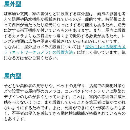
屋外型
駐車場や玄関、家の裏側などに設置する屋外型は、雨風の影響を考
えて防塵や防水機能が搭載されているのが一般的です。時間帯によ
って西日が当たったり逆光になったりする可能性もあるため、逆光
に対する補正機能が付いているものもあります。また、屋内に設置
するカメラよりも広範囲かつ遠くまで撮影する必要があるため、レ
ンズの種類は広角や望遠が搭載されているものがほとんどです。
ちなみに、屋外型カメラの設置については「
屋外における防犯カメ
ラ（ネットワークカメラ）の設置方法
」に詳しく書いています。気
になる方はぜひご覧ください。
屋内型
子どもや高齢者の見守りや、ペットの見守り、店舗での防犯対策な
どで設置する屋内型のカメラは、コンパクトでインテリアに馴染む
デザインのものが多くなっています。これは、室内の雰囲気に威圧
感を与えないように、また設置していることを第三者に気がつかれ
ないようにするためです。また、死角ができにくい形状のものも多
く、不審者の侵入を感知できる動体検知機能が搭載されているもの
もあります。