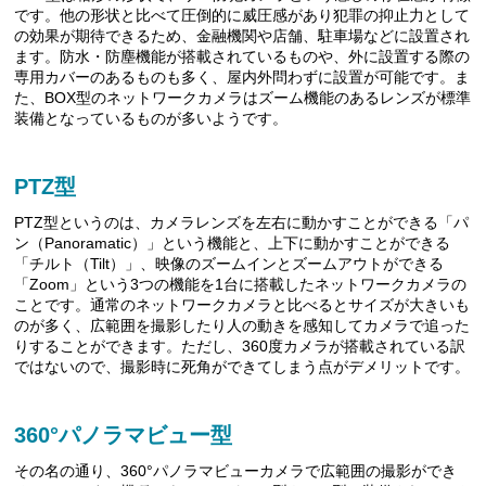
です。他の形状と比べて圧倒的に威圧感があり犯罪の抑止力として
の効果が期待できるため、金融機関や店舗、駐車場などに設置され
ます。防水・防塵機能が搭載されているものや、外に設置する際の
専用カバーのあるものも多く、屋内外問わずに設置が可能です。ま
た、BOX型のネットワークカメラはズーム機能のあるレンズが標準
装備となっているものが多いようです。
PTZ型
PTZ型というのは、カメラレンズを左右に動かすことができる「パ
ン（Panoramatic）」という機能と、上下に動かすことができる
「チルト（Tilt）」、映像のズームインとズームアウトができる
「Zoom」という3つの機能を1台に搭載したネットワークカメラの
ことです。通常のネットワークカメラと比べるとサイズが大きいも
のが多く、広範囲を撮影したり人の動きを感知してカメラで追った
りすることができます。ただし、360度カメラが搭載されている訳
ではないので、撮影時に死角ができてしまう点がデメリットです。
360°パノラマビュー型
その名の通り、360°パノラマビューカメラで広範囲の撮影ができ