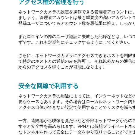
アクセス権の管理を行う
ネットワークカメラの設定を操作できる管理者アカウントは
ましょう。管理者アカウントは最も重要度の高いアカウント
登録ユーザについてもアカウント数を最低限に抑え、しっか
またログインの際のユーザ認証に失敗した記録などは、いつ
ずです。これも定期的にチェックするようにしてください。
さらに、ネットワークカメラにアクセスできるホストを制限す
て特定のホストとの通信のみを許可し、それ以外からの通信
からのアクセスを弾くことが可能になります。
安全な回線で利用する
ネットワークカメラの用途によっては、インターネットなど
要なケースもあります。その場合はローカルネットワーク内
アクセス自体ができない設定で使用することでリスクを減ら
一方、遠隔地から映像を見たいなど外部ネットワークからのア
すると安全性を高められます。VPNとは仮想プライベートネ
なトンネルを作って安全にデータをやり取りすることができま