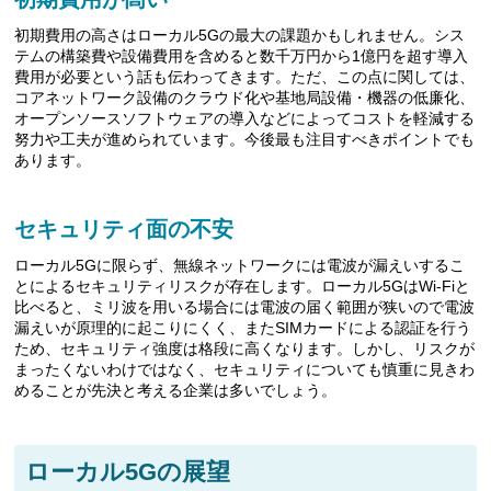
初期費用の高さはローカル5Gの最大の課題かもしれません。シス
テムの構築費や設備費用を含めると数千万円から1億円を超す導入
費用が必要という話も伝わってきます。ただ、この点に関しては、
コアネットワーク設備のクラウド化や基地局設備・機器の低廉化、
オープンソースソフトウェアの導入などによってコストを軽減する
努力や工夫が進められています。今後最も注目すべきポイントでも
あります。
セキュリティ面の不安
ローカル5Gに限らず、無線ネットワークには電波が漏えいするこ
とによるセキュリティリスクが存在します。ローカル5GはWi-Fiと
比べると、ミリ波を用いる場合には電波の届く範囲が狭いので電波
漏えいが原理的に起こりにくく、またSIMカードによる認証を行う
ため、セキュリティ強度は格段に高くなります。しかし、リスクが
まったくないわけではなく、セキュリティについても慎重に見きわ
めることが先決と考える企業は多いでしょう。
ローカル5Gの展望