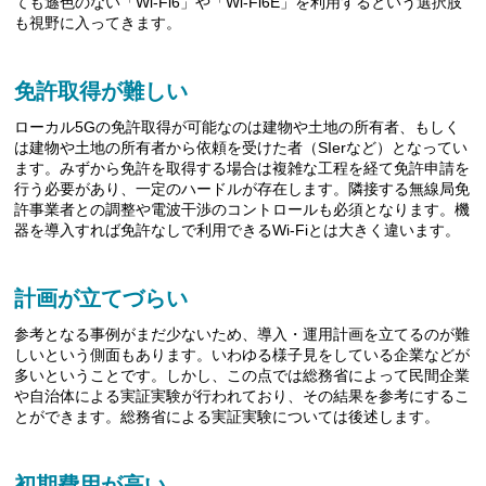
ても遜色のない「Wi-Fi6」や「Wi-Fi6E」を利用するという選択肢
も視野に入ってきます。
免許取得が難しい
ローカル5Gの免許取得が可能なのは建物や土地の所有者、もしく
は建物や土地の所有者から依頼を受けた者（SIerなど）となってい
ます。みずから免許を取得する場合は複雑な工程を経て免許申請を
行う必要があり、一定のハードルが存在します。隣接する無線局免
許事業者との調整や電波干渉のコントロールも必須となります。機
器を導入すれば免許なしで利用できるWi-Fiとは大きく違います。
計画が立てづらい
参考となる事例がまだ少ないため、導入・運用計画を立てるのが難
しいという側面もあります。いわゆる様子見をしている企業などが
多いということです。しかし、この点では総務省によって民間企業
や自治体による実証実験が行われており、その結果を参考にするこ
とができます。総務省による実証実験については後述します。
初期費用が高い