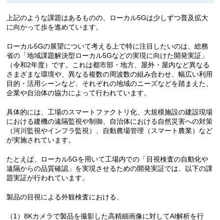
上記のような課題はあるものの、ローカル5Gは少しずつ普及拡大
に向かって歩を進めています。
ローカル5Gの展望について考える上で特に注目したいのは、総務
省の「地域課題解決型ローカル5Gなどの実現に向けた開発実証」
（令和2年度）です。これは都市部・地方、屋外・屋内など異なる
さまざまな環境や、異なる複数の周波数の組み合わせ、幅広い利用
目的・活用シーンなど、それぞれの地域のニーズなどを踏まえた、
企業や自治体の協力によって行われています。
具体的には、工場のスマートファクトリ化、大規模施設の建設現場
における建機の遠隔監視や制御、自治体における自然災害への対策
（河川監視やインフラ監視）、自動農場管理（スマート農業）など
が実施されています。
たとえば、ローカル5Gを用いて工場内での「目視検査の自動化や
遠隔からの品質確認」を実現させるための開発実証では、以下の課
題実証が行われています。
製品の目視による外観検査における、
（1）8Kカメラで製品を撮影した高精細画像に対してAI解析を行