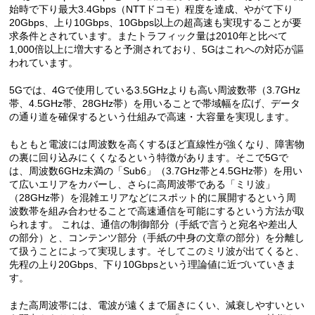
始時で下り最大3.4Gbps（NTTドコモ）程度を達成、やがて下り
20Gbps、上り10Gbps、10Gbps以上の超高速も実現することが要
求条件とされています。またトラフィック量は2010年と比べて
1,000倍以上に増大すると予測されており、5Gはこれへの対応が謳
われています。
5Gでは、4Gで使用している3.5GHzよりも高い周波数帯（3.7GHz
帯、4.5GHz帯、28GHz帯）を用いることで帯域幅を広げ、データ
の通り道を確保するという仕組みで高速・大容量を実現します。
もともと電波には周波数を高くするほど直線性が強くなり、障害物
の裏に回り込みにくくなるという特徴があります。そこで5Gで
は、周波数6GHz未満の「Sub6」（3.7GHz帯と4.5GHz帯）を用い
て広いエリアをカバーし、さらに高周波帯である「ミリ波」
（28GHz帯）を混雑エリアなどにスポット的に展開するという周
波数帯を組み合わせることで高速通信を可能にするという方法が取
られます。 これは、通信の制御部分（手紙で言うと宛名や差出人
の部分）と、コンテンツ部分（手紙の中身の文章の部分）を分離し
て扱うことによって実現します。そしてこのミリ波が出てくると、
先程の上り20Gbps、下り10Gbpsという理論値に近づいていきま
す。
また高周波帯には、電波が遠くまで届きにくい、減衰しやすいとい