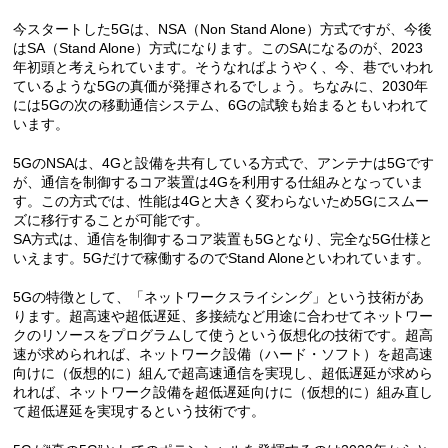
今スタートした5Gは、NSA（Non Stand Alone）方式ですが、今後
はSA（Stand Alone）方式になります。このSAになるのが、2023
年初頭と考えられています。そうなればようやく、今、巷でいわれ
ているような5Gの真価が発揮されるでしょう。ちなみに、2030年
には5Gの次の移動通信システム、6Gの試験も始まるともいわれて
います。
5GのNSAは、4Gと設備を共有している方式で、アンテナは5Gです
が、通信を制御するコア装置は4Gを利用する仕組みとなっていま
す。この方式では、性能は4Gと大きく変わらないため5Gにスムー
ズに移行することが可能です。
SA方式は、通信を制御するコア装置も5Gとなり、完全な5G仕様と
いえます。5Gだけで稼働するのでStand Aloneといわれています。
5Gの特徴として、「ネットワークスライシング」という技術があ
ります。超高速や超低遅延、多接続など用途に合わせてネットワー
クのリソースをプログラムして使うという仮想化の技術です。超高
速が求められれば、ネットワーク設備（ハード・ソフト）を超高速
向けに（仮想的に）組んで超高速通信を実現し、超低遅延が求めら
れれば、ネットワーク設備を超低遅延向けに（仮想的に）組み直し
て超低遅延を実現するという技術です。