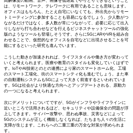
高解像度の動画、音声、画像を低遅延でやりとりできるということ
は、リモートワーク、テレワークに有用であることも意味します。
オフィスはもちろん、たとえ自宅にいなくても、外出先からリモー
トミーティングに参加することも容易になるでしょう。少人数がつ
ながるだけではなく、多人数が常につながって、必要に応じて出入
りしながら打ち合わせなどを行えるビジネスチャットツールの強化
版のようなツールも登場しそうです。さらに5GにARやVRを組み合
わせることで、仮想的なオフィスを自宅などに出現させることを可
能にするといった研究も進んでいます。
こうした動きが加速されれば、ライフスタイルや働き方が変わって
いくと考えられます。医療や教育のスタイルも変化していくはずで
す。IoTやAI技術とのとの連携により家のスマートホーム化、工場
のスマート工場化、街のスマートシティ化も進むでしょう。また車
の自動運転システムも5Gによって大きく前進するといわれていま
す。5Gは社会がより快適な方向へとアップデートされる、原動力
の一つになると考えられます。
次にデメリットについてですが、5Gがインフラやライフラインに
近いところで活用されるほど、セキュリティや設備保全の問題が浮
上してきます。サイバー攻撃や、思わぬ事故、災害などによって
5Gのシステムが正しく機能しなくなれば、たちまち人々の生活に
支障が生じます。これらへの二重三重の万全な対策が求められま
す。