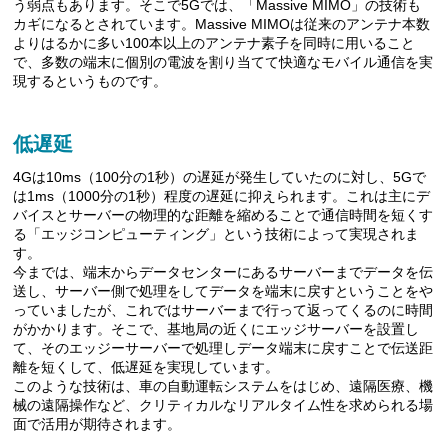
う弱点もあります。そこで5Gでは、「Massive MIMO」の技術も
カギになるとされています。Massive MIMOは従来のアンテナ本数
よりはるかに多い100本以上のアンテナ素子を同時に用いること
で、多数の端末に個別の電波を割り当てて快適なモバイル通信を実
現するというものです。
低遅延
4Gは10ms（100分の1秒）の遅延が発生していたのに対し、5Gで
は1ms（1000分の1秒）程度の遅延に抑えられます。これは主にデ
バイスとサーバーの物理的な距離を縮めることで通信時間を短くす
る「エッジコンピューティング」という技術によって実現されま
す。
今までは、端末からデータセンターにあるサーバーまでデータを伝
送し、サーバー側で処理をしてデータを端末に戻すということをや
っていましたが、これではサーバーまで行って返ってくるのに時間
がかかります。そこで、基地局の近くにエッジサーバーを設置し
て、そのエッジーサーバーで処理しデータ端末に戻すことで伝送距
離を短くして、低遅延を実現しています。
このような技術は、車の自動運転システムをはじめ、遠隔医療、機
械の遠隔操作など、クリティカルなリアルタイム性を求められる場
面で活用が期待されます。