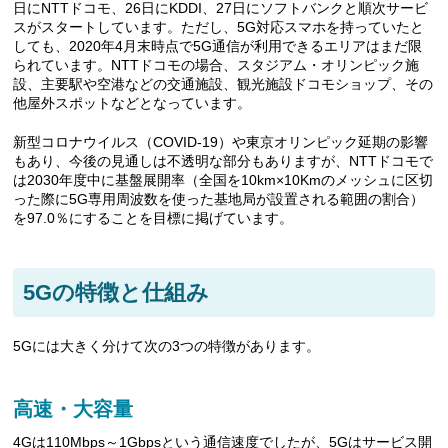
日にNTTドコモ、26日にKDDI、27日にソフトバンクと順次サービ
スがスタートしています。ただし、5G対応スマホを持っていたと
しても、2020年4月末時点で5G通信が利用できるエリアはまだ限
られています。NTTドコモの場合、スタジアム・オリンピック施
設、主要駅や空港などの交通施設、観光施設ドコモショップ、その
他屋外スポットなどとなっています。
新型コロナウイルス（COVID-19）や東京オリンピック延期の影響
もあり、今後の見通しは不透明な部分もありますが、NTTドコモで
は2030年度中に基盤展開率（全国を10km×10Kmのメッシュに区切
った際に5G専用周波数を使った基地局が設置される範囲の割合）
を97.0％にすることを目標に掲げています。
5Gの特徴と仕組み
5Gには大きく分けて次の3つの特徴があります。
高速・大容量
4Gは110Mbps～1Gbpsという通信速度でしたが、5Gはサービス開