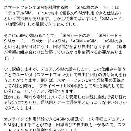
スマートフォンでSIMを利用する際、「SIM1枚のみ」もしくは
「デュアルSIM」（1つの端末で複数のSIMが利用できる仕組み）
という選択肢があります。しかし従来ではいずれも「SIMカード」
（物理SIM）しか選択できませんでした。
そこにeSIMが加わることで、「SIMカードのみ」「SIMカード＋
SIMカード」「SIMカード＋eSIM」「eSIM＋eSIM」「eSIMのみ」
という利用が可能になり、回線選びがより自由になります。（端末
が希望の組み合わせに対応しているかは別途調べる必要がありま
す。）
少し脱線しますが、デュアルSIMの話をします。この仕組みを使う
ことでユーザ側（スマートフォン側）で自由に回線の切り替えを行
うことができます。例えば、スマートフォン1台で業務用の回線と
してA社と契約し、プライベート用の回線としてB社と契約して使
い分ける、ということが実現できます。
ほかにも、時間や場所においてより安定した回線に自動で切り替わ
る設定にできたり、通話用とデータ通信用というような使い分けが
できたりします。
オンラインで利用開始できるeSIMの普及で、より手軽にデュアル
SIMを利用することができ、回線選びの自由度も上がるので、スマ
ートフォンをより便利に出来るでしょう。