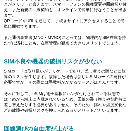
とがメリットと言えます。スマートフォンの機種変更や回線切り替
え、また新規の回線契約も、オンラインで簡単に行なうことが出き
ます。
QRコードやURLを通じて、手続きサイトにアクセスすることで簡
単に開始できます。
また通信事業者(MNO・MVNO)にとっては、物理的なSIM在庫を持
たずに済むことも、在庫管理の観点で大きなメリットでしょう。
SIM不良や機器の破損リスクが少ない
SIMカードは取り扱いがデリケートであり、差し替えの際などに故
障のリスクが生じます。故障した場合は新しいSIMカードの発行が
必要ですが、その際には手数料がかかるケースがほとんどです。
それに対して、eSIMは電子基板にハンダ付けされている状態で、
はじめから端末に内蔵されているため、回線の乗り換えや契約時に
差し替えたりする必要がありません。そのため、揺れや温度変化な
どの故障や破損リスクを抑えられる点がメリットだといえます。
回線選びの自由度が上がる