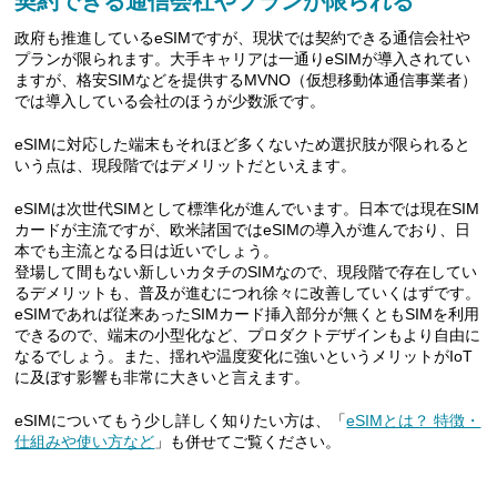
契約できる通信会社やプランが限られる
政府も推進しているeSIMですが、現状では契約できる通信会社や
プランが限られます。大手キャリアは一通りeSIMが導入されてい
ますが、格安SIMなどを提供するMVNO（仮想移動体通信事業者）
では導入している会社のほうが少数派です。
eSIMに対応した端末もそれほど多くないため選択肢が限られると
いう点は、現段階ではデメリットだといえます。
eSIMは次世代SIMとして標準化が進んでいます。日本では現在SIM
カードが主流ですが、欧米諸国ではeSIMの導入が進んでおり、日
本でも主流となる日は近いでしょう。
登場して間もない新しいカタチのSIMなので、現段階で存在してい
るデメリットも、普及が進むにつれ徐々に改善していくはずです。
eSIMであれば従来あったSIMカード挿入部分が無くともSIMを利用
できるので、端末の小型化など、プロダクトデザインもより自由に
なるでしょう。また、揺れや温度変化に強いというメリットがIoT
に及ぼす影響も非常に大きいと言えます。
eSIMについてもう少し詳しく知りたい方は、「
eSIMとは？ 特徴・
仕組みや使い方など
」も併せてご覧ください。